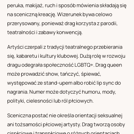
peruka, makijaż, ruch i sposób mówienia składają się
UA
na sceniczną kreację. Wizerunek bywa celowo
Українська
przerysowany, ponieważ drag korzysta z parodii,
teatralności i zabawy konwencją.
Artyści czerpali z tradycji teatralnego przebierania
się, kabaretu i kultury klubowej. Dużą rolę w rozwoju
dragu odegrała społeczność LGBTQ+. Drag queen
może prowadzić show, tańczyć, śpiewać,
występować ze stand-upem albo robić lip sync do
nagrania. Numer może dotyczyć humoru, mody,
polityki, cielesności lub ról płciowych.
Sceniczna postać nie określa orientacji seksualnej
ani tożsamości płciowej artysty. Drag tworzą osoby
cispłciowe i transpłciowe o różnych orientacjach.