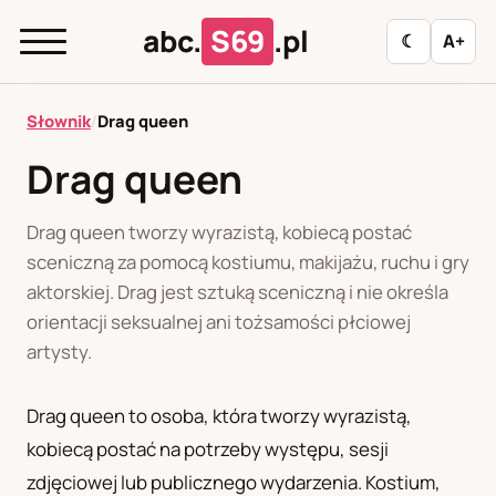
abc.
S69
.pl
☾
A+
abc.
S69
.pl
Słownik
/
Drag queen
Drag queen
A
B
C
D
E
F
G
H
I
Drag queen tworzy wyrazistą, kobiecą postać
J
K
L
M
N
O
P
R
S
sceniczną za pomocą kostiumu, makijażu, ruchu i gry
aktorskiej. Drag jest sztuką sceniczną i nie określa
T
U
W
Z
Ł
orientacji seksualnej ani tożsamości płciowej
artysty.
Polityka redakcyjna
Drag queen to osoba, która tworzy wyrazistą,
kobiecą postać na potrzeby występu, sesji
PL
RU
zdjęciowej lub publicznego wydarzenia. Kostium,
Polski
Русский