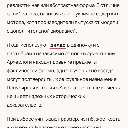
реалистичная или абстрактная форма. В отличие
UA
от вибратора, базовая конструкция не содержит
Українська
мотора, хотя производители выпускают модели
с дополнительной вибрацией.
Люди используют
дилдо
в одиночку и с
партнёрами независимо от пола и ориентации.
Археологи находят древние предметы
фаллической формы, однако учёные не всегда
могут подтвердить их сексуальное назначение.
Популярная история о Клеопатре, тыкве и пчёлах
не имеет надёжных исторических
доказательств.
При выборе учитывают размер, изгиб, жёсткость
и материал. Непористые поверхности из