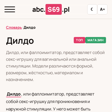
abc.
S69
.pl
☾
A+
abc.
S69
.pl
Словарь
/
Дилдо
Дилдо
ТОП
МАГАЗИН
T
А
Б
В
Г
Д
З
И
К
Дилдо, или фаллоимитатор, представляет собой
Л
М
Н
О
П
Р
С
Т
У
секс-игрушку для вагинальной или анальной
стимуляции. Модели различаются формой,
Ф
Ц
Ш
Э
размером, жёсткостью, материалом и
назначением.
Редакционная политика
Дилдо
, или фаллоимитатор, представляет
собой секс-игрушку для проникновения и
PL
RU
наружной стимуляции. У него может быть
Polski
Русский