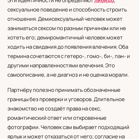
Эти идентичности не определяют
либидо
,
сексуальное поведение и способность строить
отношения. Демисексуальный человек может
заниматься сексом по разным причинам или не
хотеть его; демиромантичный человек может
ходить на свидания до появления влечения. Оба
термина сочетаются с гетеро-, гомо-, би-, пан- и
другими направленностями влечения. Это
самоописание, а не диагноз и не оценка морали.
Партнёру полезно принимать обозначенные
границы без проверки и уговоров. Длительное
знакомство не создаёт права на секс,
романтический ответ или откровенные
фотографии. Человек сам выбирает подходящий
ярлык и может отказаться от него; согласие на