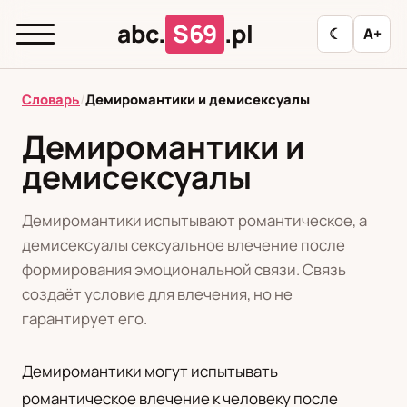
abc.
S69
.pl
☾
A+
abc.
S69
.pl
Словарь
/
Демиромантики и демисексуалы
Демиромантики и
демисексуалы
T
А
Б
В
Г
Д
З
И
К
Л
М
Н
О
П
Р
С
Т
У
Демиромантики испытывают романтическое, а
демисексуалы сексуальное влечение после
Ф
Ц
Ш
Э
формирования эмоциональной связи. Связь
создаёт условие для влечения, но не
Редакционная политика
гарантирует его.
Демиромантики могут испытывать
PL
RU
романтическое влечение к человеку после
Polski
Русский