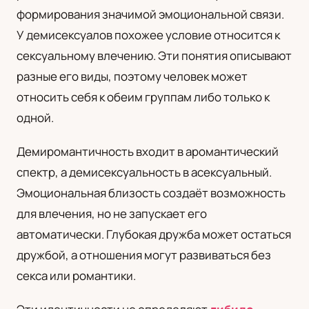
формирования значимой эмоциональной связи.
UA
У демисексуалов похожее условие относится к
Українська
сексуальному влечению. Эти понятия описывают
разные его виды, поэтому человек может
относить себя к обеим группам либо только к
одной.
Демиромантичность входит в аромантический
спектр, а демисексуальность в асексуальный.
Эмоциональная близость создаёт возможность
для влечения, но не запускает его
автоматически. Глубокая дружба может остаться
дружбой, а отношения могут развиваться без
секса или романтики.