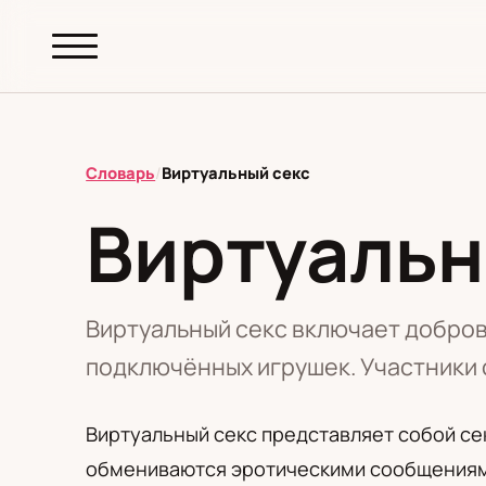
abc.
S69
.pl
Словарь
/
Виртуальный секс
Виртуальн
T
А
Б
В
Г
Д
З
И
К
М
Н
О
П
Р
С
Т
У
Ф
Ш
Э
Виртуальный секс включает добров
подключённых игрушек. Участники 
Редакционная политика
Виртуальный секс представляет собой с
обмениваются эротическими сообщениями