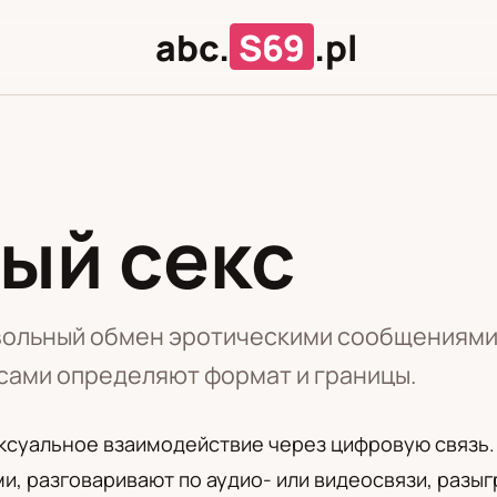
abc.
S69
.pl
ый секс
Л
Ц
ольный обмен эротическими сообщениями, 
сами определяют формат и границы.
ексуальное взаимодействие через цифровую связь
, разговаривают по аудио- или видеосвязи, разы