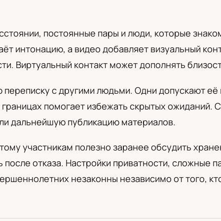
а
стоянии, постоянные пары и люди, которые знаком
ёт интонацию, а видео добавляет визуальный конт
и. Виртуальный контакт может дополнять близость
переписку с другими людьми. Одни допускают её в
 границах помогает избежать скрытых ожиданий. С
или дальнейшую публикацию материалов.
ому участникам полезно заранее обсудить хранен
ь после отказа. Настройки приватности, сложные 
ершеннолетних незаконны независимо от того, кто