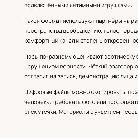
PL
RU
UA
подключёнными интимными игрушками.
Polski
Русский
Українськ
Такой формат используют партнёры на рас
пространства воображению, голос переда
комфортный канал и степень откровенност
Пары по-разному оценивают эротическую 
нарушением верности. Чёткий разговор о
согласия на запись, демонстрацию лица 
Цифровые файлы можно скопировать, поэт
человека, требовать фото или продолжат
риск утечки. Материалы с участием несов