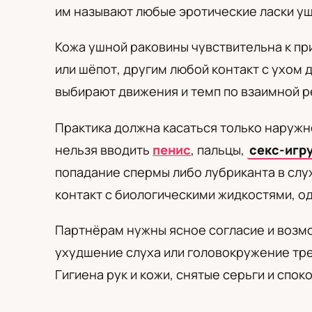
PL
RU
UA
им называют любые эротические ласки уш
Polski
Русский
Українськ
Кожа ушной раковины чувствительна к пр
или шёпот, другим любой контакт с ухом
выбирают движения и темп по взаимной р
Практика должна касаться только наружн
нельзя вводить
пенис
, пальцы,
секс-игр
попадание спермы либо лубриканта в слу
контакт с биологическими жидкостями, од
Партнёрам нужны ясное согласие и возмо
ухудшение слуха или головокружение тре
Гигиена рук и кожи, снятые серьги и спо