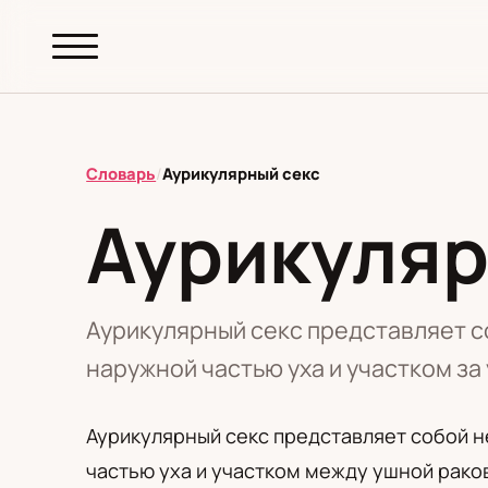
abc.
S69
.pl
Словарь
/
Аурикулярный секс
Аурикуляр
T
А
Б
В
Г
Д
З
И
К
М
Н
О
П
Р
С
Т
У
Ф
Ш
Э
Аурикулярный секс представляет с
наружной частью уха и участком за
Редакционная политика
Аурикулярный секс представляет собой 
частью уха и участком между ушной рако