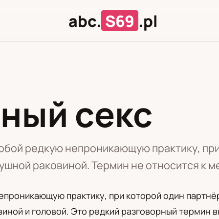
abc.
S69
.pl
ный секс
Л
Ц
обой редкую непроникающую практику, пр
 ушной раковиной. Термин не относится к 
непроникающую практику, при которой один партн
виной и головой. Это редкий разговорный термин 