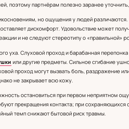
ей, поэтому партнёрам полезно заранее уточнить, 
а
икосновениям, но ощущения у людей различаются.
 доставляет дискомфорт. Удовольствие может полу
еакции и не следуют стереотипу о «правильной» ро
ого уха. Слуховой проход и барабанная перепонка 
ушки
или другие предметы. Сильное сгибание ушно
ховой проход могут вызвать боль, раздражение и
нако не закрывает всю кожу.
жность остановиться при первом неприятном ощущ
буют прекращения контакта; при сохраняющихся с
койный темп снижают бытовой риск травмы.