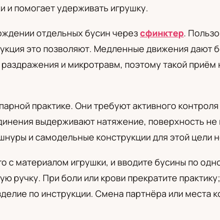
и и помогает удерживать игрушку.
а
ождении отдельных бусин через
сфинктер
. Польз
рукция это позволяют. Медленные движения дают 
раздражения и микротравм, поэтому такой приём 
парной практике. Они требуют активного контроля 
динения выдерживают натяжение, поверхность не 
 шнуры и самодельные конструкции для этой цели 
о с материалом игрушки, и вводите бусины по одно
ю ручку. При боли или крови прекратите практику
зделие по инструкции. Смена партнёра или места к