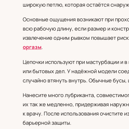
PL
RU
UA
широкую петлю, которая остаётся снаруж
Polski
Русский
Українськ
Основные ощущения возникают при прох
всю рабочую длину, если размер и конст
извлечение одним рывком повышает риск 
оргазм
.
Цепочки используют при мастурбации и в 
или бытовых дел. У надёжной модели сое
случайно втянуть внутрь. Обычные бусы,
Нанесите много лубриканта, совместимог
их так же медленно, придерживая наружну
к врачу. После использования очистите и
барьерной защиты.