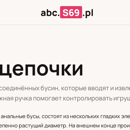
abc.
S69
.pl
 цепочки
Л
Ц
соединённых бусин, которые вводят и извл
жная ручка помогает контролировать игруш
к анальные бусы, состоят из нескольких гладких эл
епенно растущий диаметр. На внешнем конце прои