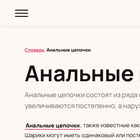
abc.
S69
.pl
Словарь
/
Анальные цепочки
Анальные
T
А
Б
В
Г
Д
З
И
К
М
Н
О
П
Р
С
Т
У
Ф
Ш
Э
Анальные цепочки состоят из ряда 
увеличиваются постепенно, а нару
Редакционная политика
Анальные цепочки
, также известные ка
Шарики могут иметь одинаковый или пост