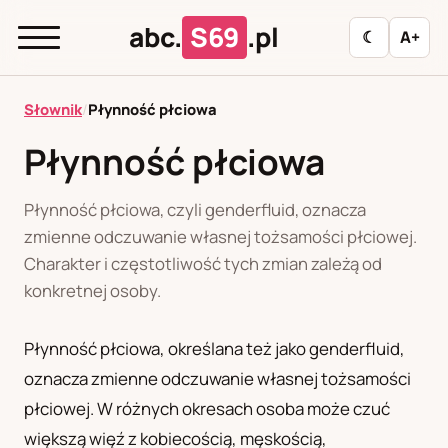
abc.
S69
.pl
☾
A+
abc.
S69
.pl
Słownik
/
Płynność płciowa
Płynność płciowa
A
B
C
D
E
F
G
H
I
Płynność płciowa, czyli genderfluid, oznacza
J
K
L
M
N
O
P
R
S
zmienne odczuwanie własnej tożsamości płciowej.
Charakter i częstotliwość tych zmian zależą od
T
U
W
Z
Ł
konkretnej osoby.
Płynność płciowa, określana też jako genderfluid,
Polityka redakcyjna
oznacza zmienne odczuwanie własnej tożsamości
płciowej. W różnych okresach osoba może czuć
PL
RU
większą więź z kobiecością, męskością,
Polski
Русский