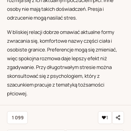
rozmija się z ich aktualnym poczuciem płci. Inne
osoby nie mają takich doświadczeń. Presja i
odrzucenie mogą nasilać stres.
W bliskiej relacji dobrze omawiać aktualne formy
zwracania się, komfortowe nazwy części ciała i
osobiste granice. Preferencje mogą się zmieniać,
więc spokojna rozmowa daje lepszy efekt niż
zgadywanie. Przy długotrwałym stresie można
skonsultować się z psychologiem, który z
szacunkiem pracuje z tematyką tożsamości
płciowej.
1 099
♥
1