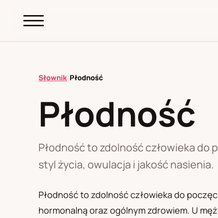
abc.
S69
.pl
Słownik
/
Płodność
Płodność
A
B
C
D
E
F
G
H
I
K
L
M
N
O
P
R
S
T
W
Z
Ł
Płodność to zdolność człowieka do p
styl życia, owulacja i jakość nasienia.
Polityka redakcyjna
Płodność to zdolność człowieka do poczęcia
hormonalną oraz ogólnym zdrowiem. U mężc