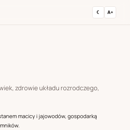
☾
A+
 wiek, zdrowie układu rozrodczego,
, stanem macicy i jajowodów, gospodarką
emników.