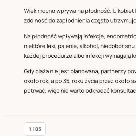
PL
RU
UA
Polski
Русский
Українськ
Wiek mocno wpływa na płodność. U kobiet l
zdolność do zapłodnienia często utrzymuje s
Na płodność wpływają infekcje, endometrio
niektóre leki, palenie, alkohol, niedobór sn
każdej procedurze albo infekcji wymagają k
Gdy ciąża nie jest planowana, partnerzy po
około rok, a po 35. roku życia przez około 
potrwać, więc nie warto odkładać konsultac
1 103