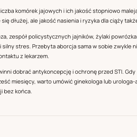
а
iczba komórek jajowych i ich jakość stopniowo malej
ię dłużej, ale jakość nasienia i ryzyka dla ciąży tak
za, zespół policystycznych jajników, żylaki powrózk
u i silny stres. Przebyta aborcja sama w sobie zwykle 
ontaktu z lekarzem.
winni dobrać antykoncepcję i ochronę przed STI. Gdy 
sześć miesięcy, warto umówić ginekologa lub urologa-
ji bez końca.