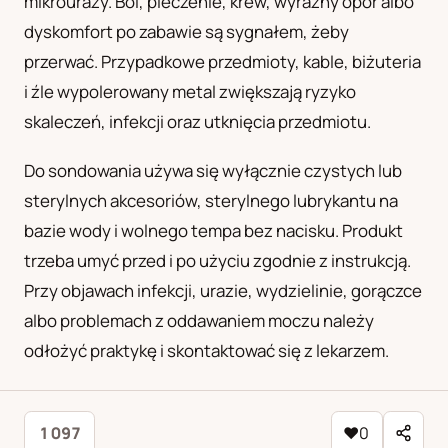
mikrourazy. Ból, pieczenie, krew, wyraźny opór albo
dyskomfort po zabawie są sygnałem, żeby
przerwać. Przypadkowe przedmioty, kable, biżuteria
i źle wypolerowany metal zwiększają ryzyko
skaleczeń, infekcji oraz utknięcia przedmiotu.
Do sondowania używa się wyłącznie czystych lub
sterylnych akcesoriów, sterylnego lubrykantu na
bazie wody i wolnego tempa bez nacisku. Produkt
trzeba umyć przed i po użyciu zgodnie z instrukcją.
Przy objawach infekcji, urazie, wydzielinie, gorączce
albo problemach z oddawaniem moczu należy
odłożyć praktykę i skontaktować się z lekarzem.
1 097
♥
0