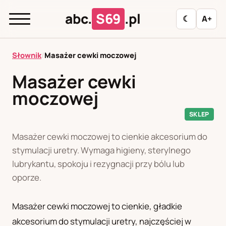
abc.
S69
.pl
☾
A+
abc.
S69
.pl
Słownik
/
Masażer cewki moczowej
Masażer cewki
moczowej
A
B
C
D
E
F
G
H
I
SKLEP
J
K
L
M
N
O
P
R
S
Masażer cewki moczowej to cienkie akcesorium do
T
U
W
Z
Ł
stymulacji uretry. Wymaga higieny, sterylnego
lubrykantu, spokoju i rezygnacji przy bólu lub
Polityka redakcyjna
oporze.
Masażer cewki moczowej to cienkie, gładkie
PL
RU
akcesorium do stymulacji uretry, najczęściej w
Polski
Русский