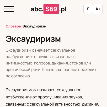
abc.
S69
.pl
☾
A+
abc.
S69
.pl
Словарь
/
Эксаудиризм
Эксаудиризм
T
А
Б
В
Г
Д
З
И
К
Эксаудиризм означает сексуальное
Л
М
Н
О
П
Р
С
Т
У
возбуждение от звуков, связанных с
интимностью: голосов, дыхания, стонов или
Ф
Ц
Ш
Э
эротической речи. Ключевая граница проходит
по согласию.
Редакционная политика
Эксаудиризмом называют сексуальное
возбуждение от прослушивания звуков,
PL
RU
связанных с сексуальной активностью: дыхания,
Polski
Русский