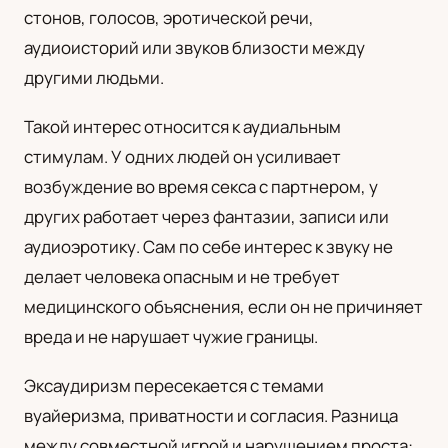
стонов, голосов, эротической речи,
UA
аудиоисторий или звуков близости между
Українська
другими людьми.
Такой интерес относится к аудиальным
стимулам. У одних людей он усиливает
возбуждение во время секса с партнером, у
других работает через фантазии, записи или
аудиоэротику. Сам по себе интерес к звуку не
делает человека опасным и не требует
медицинского объяснения, если он не причиняет
вреда и не нарушает чужие границы.
Эксаудиризм пересекается с темами
вуайеризма, приватности и согласия. Разница
между совместной игрой и нарушением проста: