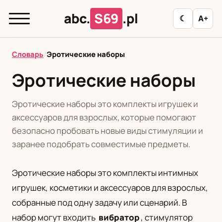
abc.
S69
.pl
☾
A+
abc.
S69
.pl
Словарь
/
Эротические наборы
Эротические наборы
T
А
Б
В
Г
Д
З
И
К
Эротические наборы это комплекты игрушек и
Л
М
Н
О
П
Р
С
Т
У
аксессуаров для взрослых, которые помогают
безопасно пробовать новые виды стимуляции и
Ф
Ц
Ш
Э
заранее подобрать совместимые предметы.
Эротические наборы это комплекты интимных
Редакционная политика
игрушек, косметики и аксессуаров для взрослых,
собранные под одну задачу или сценарий. В
PL
RU
набор могут входить
вибратор
, стимулятор
Polski
Русский