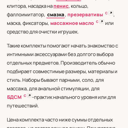
клитора, насадка на
пенис
, кольцо,
UA
С
↗
фаллоимитатор,
смазка
,
презервативы
,
Українська
С
↗
маска, фиксаторы,
массажное масло
или
средство для очистки игрушек.
Такие комплекты помогают начать знакомство с
интимными аксессуарами без долгого выбора
отдельных предметов. Производитель обычно
подбирает совместимые размеры, материалы и
стиль. Наборы бывают парными, соло, для
массажа, для анальной стимуляции, для
С
↗
БДСМ
-практик начального уровня или для
путешествий.
Цена комплекта часто ниже суммы отдельных