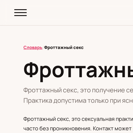
abc.
S69
.pl
Словарь
/
Фроттажный секс
Фроттажны
T
А
Б
В
Г
Д
З
И
К
М
Н
О
П
Р
С
Т
У
Ф
Ш
Э
Фроттажный секс, это получение с
Практика допустима только при ясн
Редакционная политика
Фроттажный секс, это сексуальная практи
часто без проникновения. Контакт может