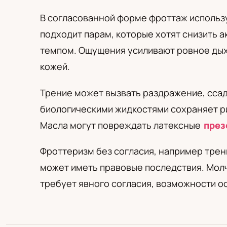
PL
RU
UA
Polski
Русский
Українськ
В согласованной форме фроттаж использу
подходит парам, которые хотят снизить 
темпом. Ощущения усиливают ровное дыха
кожей.
Трение может вызвать раздражение, ссад
биологическими жидкостями сохраняет ри
Масла могут повреждать латексные
през
Фроттеризм без согласия, например трен
может иметь правовые последствия. Молч
требует явного согласия, возможности ос