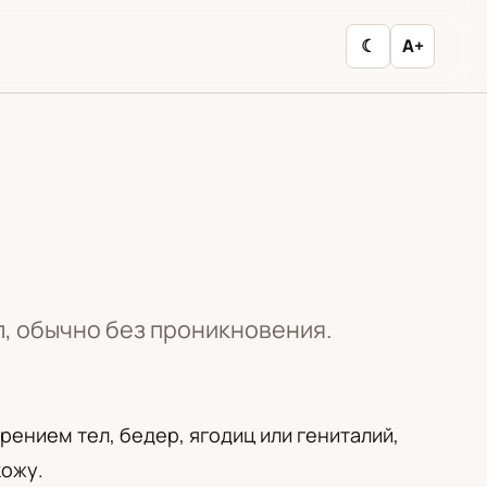
☾
A+
л, обычно без проникновения.
рением тел, бедер, ягодиц или гениталий,
кожу.