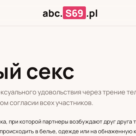
abc.
S69
.pl
й секс
Л
Ц
ексуального удовольствия через трение те
ом согласии всех участников.
ка, при которой партнеры возбуждают друг друга т
 происходить в белье, одежде или на обнаженную 