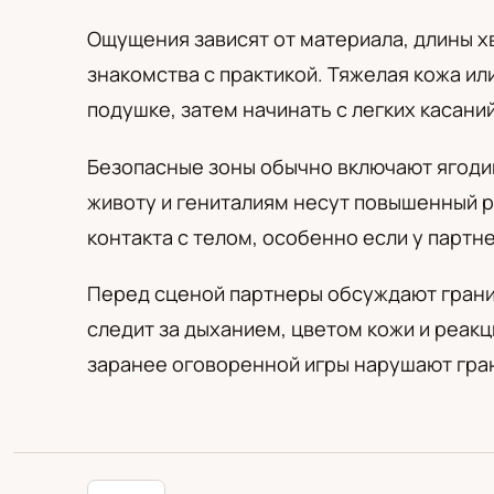
PL
RU
UA
Polski
Русский
Українськ
Ощущения зависят от материала, длины хв
знакомства с практикой. Тяжелая кожа и
подушке, затем начинать с легких касан
Безопасные зоны обычно включают ягодицы
животу и гениталиям несут повышенный р
контакта с телом, особенно если у партн
Перед сценой партнеры обсуждают границ
следит за дыханием, цветом кожи и реакц
заранее оговоренной игры нарушают гран