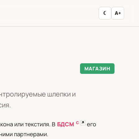
☾
A+
МАГАЗИН
онтролируемые шлепки и
сия.
С
↗
икона или текстиля. В
БДСМ
его
тними партнерами.