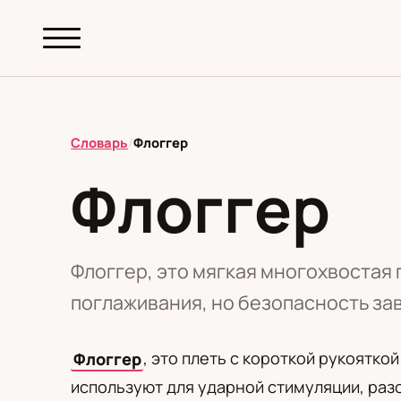
abc.
S69
.pl
Словарь
/
Флоггер
Флоггер
T
А
Б
В
Г
Д
З
И
К
М
Н
О
П
Р
С
Т
У
Ф
Ш
Э
Флоггер, это мягкая многохвостая
поглаживания, но безопасность зав
Редакционная политика
Флоггер
, это плеть с короткой рукоятко
используют для ударной стимуляции, ра