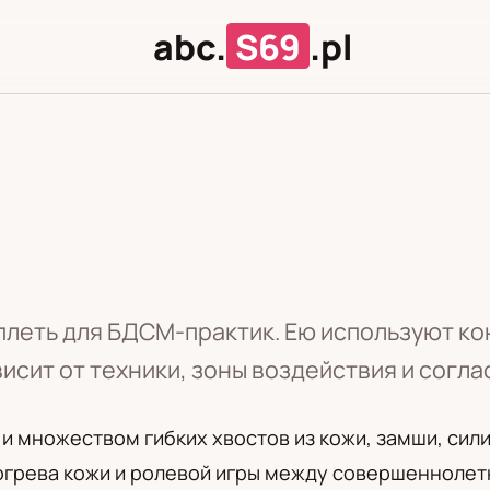
abc.
S69
.pl
Л
Ц
 плеть для БДСМ-практик. Ею используют к
исит от техники, зоны воздействия и согла
й и множеством гибких хвостов из кожи, замши, сил
зогрева кожи и ролевой игры между совершенноле