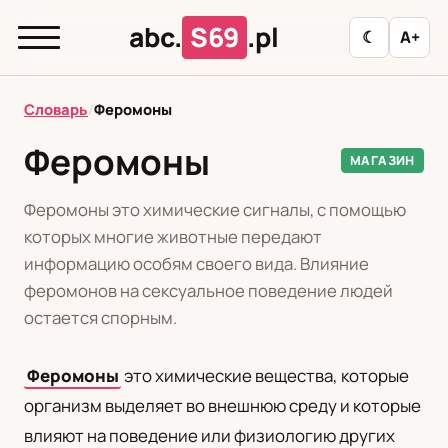
abc.
S69
.pl
☾
A+
abc.
S69
.pl
Словарь
/
Феромоны
Феромоны
МАГАЗИН
T
А
Б
В
Г
Д
З
И
К
Феромоны это химические сигналы, с помощью
Л
М
Н
О
П
Р
С
Т
У
которых многие животные передают
информацию особям своего вида. Влияние
Ф
Ц
Ш
Э
феромонов на сексуальное поведение людей
остается спорным.
Редакционная политика
Феромоны
это химические вещества, которые
организм выделяет во внешнюю среду и которые
PL
RU
влияют на поведение или физиологию других
Polski
Русский