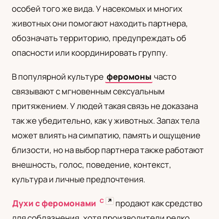
особей того же вида. У насекомых и многих
UA
животных они помогают находить партнера,
Українська
обозначать территорию, предупреждать об
опасности или координировать группу.
В популярной культуре
феромоны
часто
связывают с мгновенным сексуальным
притяжением. У людей такая связь не доказана
так же убедительно, как у животных. Запах тела
может влиять на симпатию, память и ощущение
близости, но на выбор партнера также работают
внешность, голос, поведение, контекст,
культура и личные предпочтения.
С
↗
Духи с феромонами
продают как средство
для соблазнения, хотя производители редко