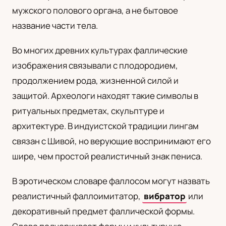
мужского полового органа, а не бытовое
UA
название части тела.
Українська
Во многих древних культурах фаллические
изображения связывали с плодородием,
продолжением рода, жизненной силой и
защитой. Археологи находят такие символы в
ритуальных предметах, скульптуре и
архитектуре. В индуистской традиции лингам
связан с Шивой, но верующие воспринимают его
шире, чем простой реалистичный знак пениса.
В эротическом словаре фаллосом могут назвать
реалистичный фаллоимитатор,
вибратор
или
декоративный предмет фаллической формы.