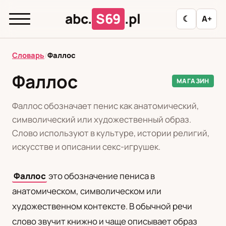
abc.
S69
.pl
☾
A+
abc.
S69
.pl
Словарь
/
Фаллос
Фаллос
МАГАЗИН
T
А
Б
В
Г
Д
З
И
К
Фаллос обозначает пенис как анатомический,
Л
М
Н
О
П
Р
С
Т
У
символический или художественный образ.
Слово используют в культуре, истории религий,
Ф
Ц
Ш
Э
искусстве и описании секс-игрушек.
Фаллос
это обозначение пениса в
Редакционная политика
анатомическом, символическом или
художественном контексте. В обычной речи
PL
RU
слово звучит книжно и чаще описывает образ
Polski
Русский