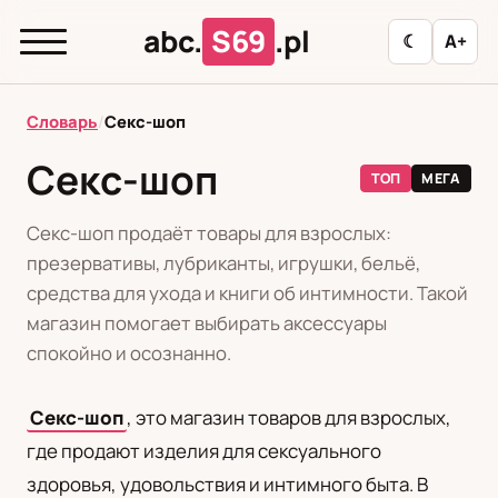
abc.
S69
.pl
☾
A+
abc.
S69
.pl
Словарь
/
Секс-шоп
Секс-шоп
ТОП
МЕГА
T
А
Б
В
Г
Д
З
И
К
Секс-шоп продаёт товары для взрослых:
Л
М
Н
О
П
Р
С
Т
У
презервативы, лубриканты, игрушки, бельё,
средства для ухода и книги об интимности. Такой
Ф
Ц
Ш
Э
магазин помогает выбирать аксессуары
спокойно и осознанно.
Редакционная политика
Секс-шоп
, это магазин товаров для взрослых,
где продают изделия для сексуального
PL
RU
здоровья, удовольствия и интимного быта. В
Polski
Русский