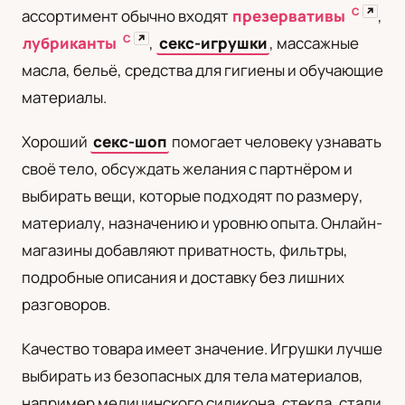
С
↗
ассортимент обычно входят
презервативы
,
UA
С
↗
лубриканты
,
секс-игрушки
, массажные
Українська
масла, бельё, средства для гигиены и обучающие
материалы.
Хороший
секс-шоп
помогает человеку узнавать
своё тело, обсуждать желания с партнёром и
выбирать вещи, которые подходят по размеру,
материалу, назначению и уровню опыта. Онлайн-
магазины добавляют приватность, фильтры,
подробные описания и доставку без лишних
разговоров.
Качество товара имеет значение. Игрушки лучше
выбирать из безопасных для тела материалов,
например медицинского силикона, стекла, стали