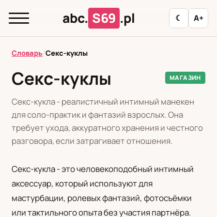
abc.
S69
.pl
☾
A+
abc.
S69
.pl
Словарь
/
Секс-куклы
Секс-куклы
МАГАЗИН
T
А
Б
В
Г
Д
З
И
К
Секс-кукла - реалистичный интимный манекен
Л
М
Н
О
П
Р
С
Т
У
для соло-практик и фантазий взрослых. Она
требует ухода, аккуратного хранения и честного
Ф
Ц
Ш
Э
разговора, если затрагивает отношения.
Секс-кукла - это человекоподобный интимный
Редакционная политика
аксессуар, который используют для
мастурбации, ролевых фантазий, фотосъёмки
PL
RU
или тактильного опыта без участия партнёра.
Polski
Русский