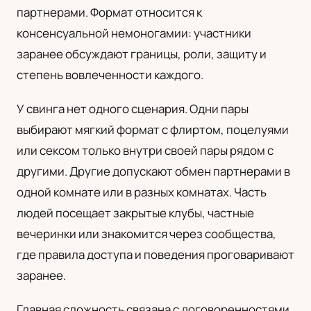
партнерами. Формат относится к
UA
консенсуальной немоногамии: участники
Українська
заранее обсуждают границы, роли, защиту и
степень вовлеченности каждого.
У свинга нет одного сценария. Одни пары
выбирают мягкий формат с флиртом, поцелуями
или сексом только внутри своей пары рядом с
другими. Другие допускают обмен партнерами в
одной комнате или в разных комнатах. Часть
людей посещает закрытые клубы, частные
вечеринки или знакомится через сообщества,
где правила доступа и поведения проговаривают
заранее.
Главная сложность связана с договоренностями.