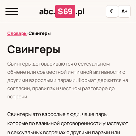
abc.
S69
.pl
☾
A+
abc.
S69
.pl
Словарь
/
Свингеры
Свингеры
T
А
Б
В
Г
Д
З
И
К
Свингеры договариваются о сексуальном
Л
М
Н
О
П
Р
С
Т
У
обмене или совместной интимной активности с
другими взрослыми парами. Формат держится на
Ф
Ц
Ш
Э
согласии, правилах и честном разговоре до
встречи.
Редакционная политика
Свингеры это взрослые люди, чаще пары,
которые по взаимной договоренности участвуют
PL
RU
в сексуальных встречах с другими парами или
Polski
Русский