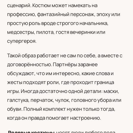
сценарий. Костюм может намекать на
UA
профессию, фантазийный персонаж, эпоху или
Українська
простую роль вроде строгого начальника,
медсестры, пилота, гостя вечеринки или
супергероя.
Такой образ работает не сам по себе, а вместе с
договорённостью. Партнёры заранее
обсуждают, что им интересно, какие слова и
жесты подходят роли, где проходит граница
игры. Иногда достаточно одной детали: маски,
галстука, перчаток, чулок, головного убора или
обуви. Полный комплект нужен только тогда,
когда он правда помогает настроению.
Ролевые костюмы
носят люди любого пола.