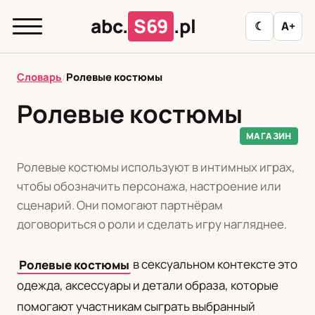
abc.
S69
.pl
☾
A+
abc.
S69
.pl
Словарь
/
Ролевые костюмы
Ролевые костюмы
T
А
Б
В
Г
Д
З
И
К
МАГАЗИН
Л
М
Н
О
П
Р
С
Т
У
Ролевые костюмы используют в интимных играх,
чтобы обозначить персонажа, настроение или
Ф
Ц
Ш
Э
сценарий. Они помогают партнёрам
договориться о роли и сделать игру нагляднее.
Редакционная политика
Ролевые костюмы
в сексуальном контексте это
одежда, аксессуары и детали образа, которые
PL
RU
помогают участникам сыграть выбранный
Polski
Русский