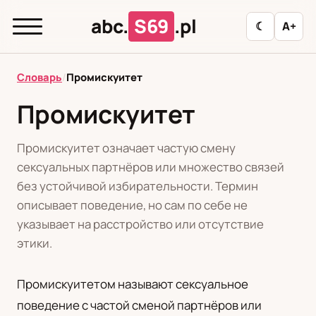
abc.
S69
.pl
☾
A+
abc.
S69
.pl
Словарь
/
Промискуитет
Промискуитет
T
А
Б
В
Г
Д
З
И
К
Промискуитет означает частую смену
Л
М
Н
О
П
Р
С
Т
У
сексуальных партнёров или множество связей
без устойчивой избирательности. Термин
Ф
Ц
Ш
Э
описывает поведение, но сам по себе не
указывает на расстройство или отсутствие
этики.
Редакционная политика
Промискуитетом называют сексуальное
PL
RU
поведение с частой сменой партнёров или
Polski
Русский