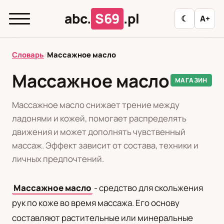
abc.
S69
.pl
☾
A+
abc.
S69
.pl
Словарь
/
Массажное масло
Массажное масло
МАГАЗИН
T
А
Б
В
Г
Д
З
И
К
Массажное масло снижает трение между
Л
М
Н
О
П
Р
С
Т
У
ладонями и кожей, помогает распределять
движения и может дополнять чувственный
Ф
Ц
Ш
Э
массаж. Эффект зависит от состава, техники и
личных предпочтений.
Редакционная политика
Массажное масло
- средство для скольжения
рук по коже во время массажа. Его основу
PL
RU
составляют растительные или минеральные
Polski
Русский