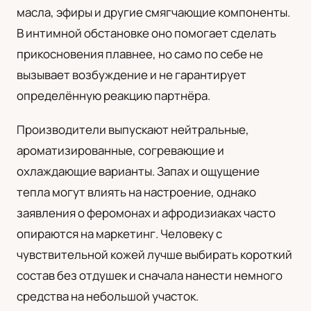
масла, эфиры и другие смягчающие компоненты.
UA
В интимной обстановке оно помогает сделать
Українська
прикосновения плавнее, но само по себе не
вызывает возбуждение и не гарантирует
определённую реакцию партнёра.
Производители выпускают нейтральные,
ароматизированные, согревающие и
охлаждающие варианты. Запах и ощущение
тепла могут влиять на настроение, однако
заявления о феромонах и афродизиаках часто
опираются на маркетинг. Человеку с
чувствительной кожей лучше выбирать короткий
состав без отдушек и сначала нанести немного
средства на небольшой участок.