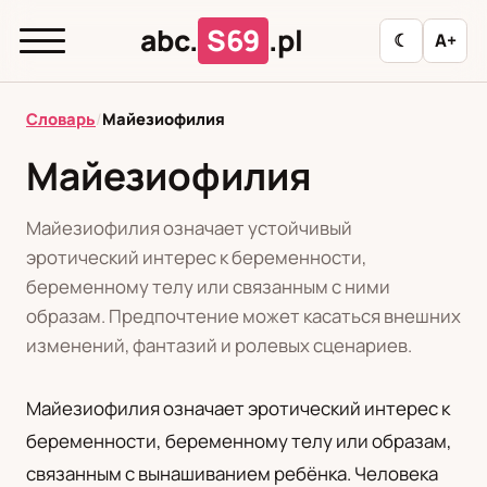
abc.
S69
.pl
☾
A+
abc.
S69
.pl
Словарь
/
Майезиофилия
Майезиофилия
T
А
Б
В
Г
Д
З
И
К
Майезиофилия означает устойчивый
Л
М
Н
О
П
Р
С
Т
У
эротический интерес к беременности,
беременному телу или связанным с ними
Ф
Ц
Ш
Э
образам. Предпочтение может касаться внешних
изменений, фантазий и ролевых сценариев.
Редакционная политика
Майезиофилия означает эротический интерес к
беременности, беременному телу или образам,
PL
RU
связанным с вынашиванием ребёнка. Человека
Polski
Русский