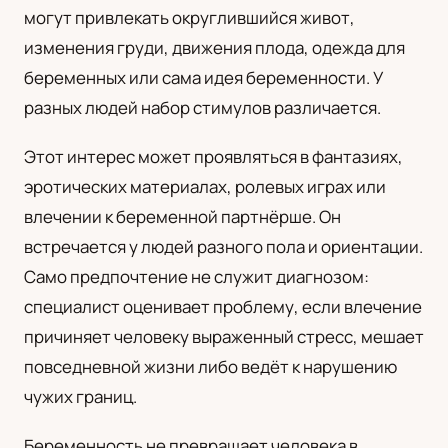
могут привлекать округлившийся живот,
UA
изменения груди, движения плода, одежда для
Українська
беременных или сама идея беременности. У
разных людей набор стимулов различается.
Этот интерес может проявляться в фантазиях,
эротических материалах, ролевых играх или
влечении к беременной партнёрше. Он
встречается у людей разного пола и ориентации.
Само предпочтение не служит диагнозом:
специалист оценивает проблему, если влечение
причиняет человеку выраженный стресс, мешает
повседневной жизни либо ведёт к нарушению
чужих границ.
Беременность не превращает человека в