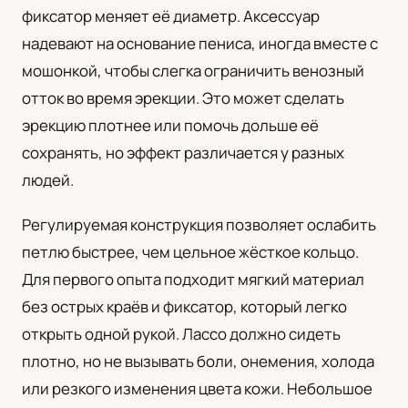
фиксатор меняет её диаметр. Аксессуар
UA
надевают на основание пениса, иногда вместе с
Українська
мошонкой, чтобы слегка ограничить венозный
отток во время эрекции. Это может сделать
эрекцию плотнее или помочь дольше её
сохранять, но эффект различается у разных
людей.
Регулируемая конструкция позволяет ослабить
петлю быстрее, чем цельное жёсткое кольцо.
Для первого опыта подходит мягкий материал
без острых краёв и фиксатор, который легко
открыть одной рукой. Лассо должно сидеть
плотно, но не вызывать боли, онемения, холода
или резкого изменения цвета кожи. Небольшое