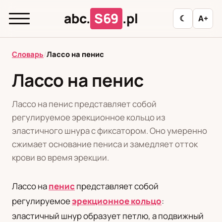
abc.
S69
.pl
☾
A+
abc.
S69
.pl
Словарь
/
Лассо на пенис
Лассо на пенис
T
А
Б
В
Г
Д
З
И
К
Лассо на пенис представляет собой
Л
М
Н
О
П
Р
С
Т
У
регулируемое эрекционное кольцо из
эластичного шнура с фиксатором. Оно умеренно
Ф
Ц
Ш
Э
сжимает основание пениса и замедляет отток
крови во время эрекции.
Редакционная политика
Лассо на
пенис
представляет собой
регулируемое
эрекционное кольцо
:
PL
RU
эластичный шнур образует петлю, а подвижный
Polski
Русский