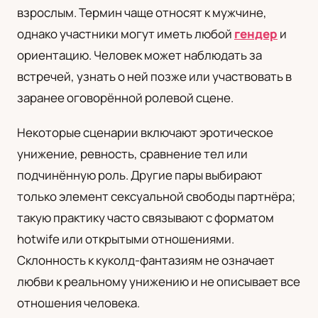
взрослым. Термин чаще относят к мужчине,
UA
однако участники могут иметь любой
гендер
и
Українська
ориентацию. Человек может наблюдать за
встречей, узнать о ней позже или участвовать в
заранее оговорённой ролевой сцене.
Некоторые сценарии включают эротическое
унижение, ревность, сравнение тел или
подчинённую роль. Другие пары выбирают
только элемент сексуальной свободы партнёра;
такую практику часто связывают с форматом
hotwife или открытыми отношениями.
Склонность к куколд-фантазиям не означает
любви к реальному унижению и не описывает все
отношения человека.