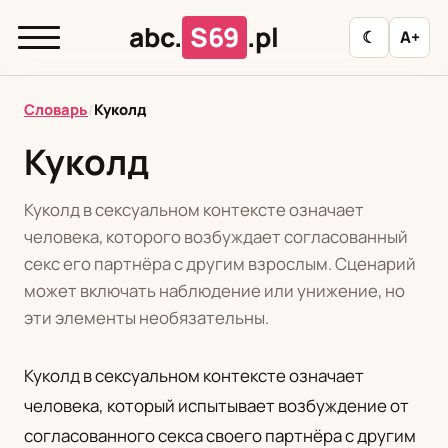
abc.
S69
.pl
☾
A+
abc.
S69
.pl
Словарь
/
Куколд
Куколд
T
А
Б
В
Г
Д
З
И
К
Куколд в сексуальном контексте означает
Л
М
Н
О
П
Р
С
Т
У
человека, которого возбуждает согласованный
секс его партнёра с другим взрослым. Сценарий
Ф
Ц
Ш
Э
может включать наблюдение или унижение, но
эти элементы необязательны.
Редакционная политика
Куколд в сексуальном контексте означает
человека, который испытывает возбуждение от
PL
RU
согласованного секса своего партнёра с другим
Polski
Русский