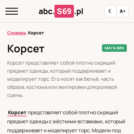
abc.
S69
.pl
☾
A+
abc.
S69
.pl
Словарь
/
Корсет
Корсет
МАГАЗИН
T
А
Б
В
Г
Д
З
И
К
Корсет представляет собой плотно сидящий
Л
М
Н
О
П
Р
С
Т
У
предмет одежды, который поддерживает и
моделирует торс. Его носят как бельё, часть
Ф
Ц
Ш
Э
образа, костюма или экипировки для ролевой
сцены.
Редакционная политика
Корсет
представляет собой плотно сидящий
предмет одежды с жёсткими вставками, который
PL
RU
поддерживает и моделирует торс. Модели под
Polski
Русский