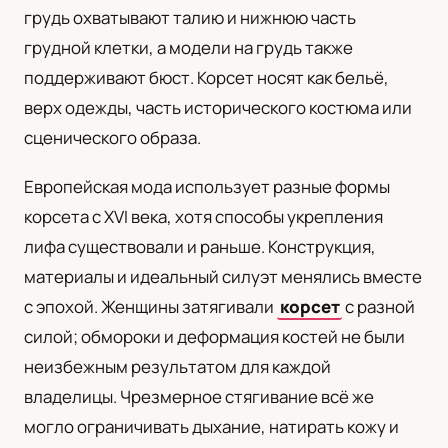
грудь охватывают талию и нижнюю часть
UA
грудной клетки, а модели на грудь также
Українська
поддерживают бюст. Корсет носят как бельё,
верх одежды, часть исторического костюма или
сценического образа.
Европейская мода использует разные формы
корсета с XVI века, хотя способы укрепления
лифа существовали и раньше. Конструкция,
материалы и идеальный силуэт менялись вместе
с эпохой. Женщины затягивали
корсет
с разной
силой; обмороки и деформация костей не были
неизбежным результатом для каждой
владелицы. Чрезмерное стягивание всё же
могло ограничивать дыхание, натирать кожу и