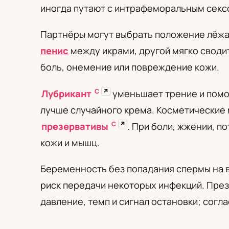
PL
RU
UA
иногда путают с интрафеморальным секс
Polski
Русский
Українськ
Партнёры могут выбрать положение лёжа 
пенис
между икрами, другой мягко своди
боль, онемение или повреждение кожи.
С
↗
Лубрикант
уменьшает трение и помо
лучше случайного крема. Косметические 
С
↗
презервативы
. При боли, жжении, п
кожи и мышц.
Беременность без попадания спермы на в
риск передачи некоторых инфекций. През
давление, темп и сигнал остановки; согл