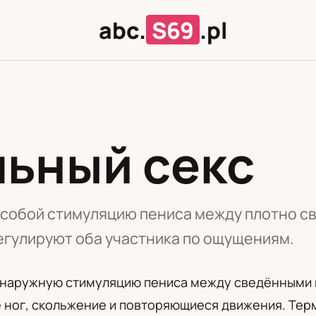
abc.
S69
.pl
ьный секс
Л
Ц
 собой стимуляцию пениса между плотно с
егулируют оба участника по ощущениям.
 наружную стимуляцию пениса между сведёнными 
 ног, скольжение и повторяющиеся движения. Терм