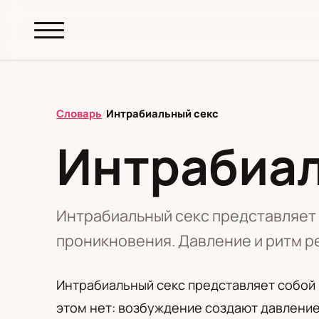
abc.
S69
.pl
Словарь
/
Интрабиальный секс
Интрабиал
T
А
Б
В
Г
Д
З
И
К
М
Н
О
П
Р
С
Т
У
Ф
Ш
Э
Интрабиальный секс представляет
проникновения. Давление и ритм р
Редакционная политика
Интрабиальный секс представляет собой
этом нет: возбуждение создают давление