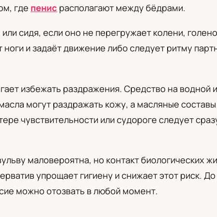
ом, где
пенис
располагают между бёдрами.
а
или сидя, если оно не перегружает колени, голен
т ноги и задаёт движение либо следует ритму парт
гает избежать раздражения. Средство на водной 
масла могут раздражать кожу, а масляные состав
отере чувствительности или судороге следует сра
ульву маловероятна, но контакт биологических жи
ерватив упрощает гигиену и снижает этот риск. Д
асие можно отозвать в любой момент.