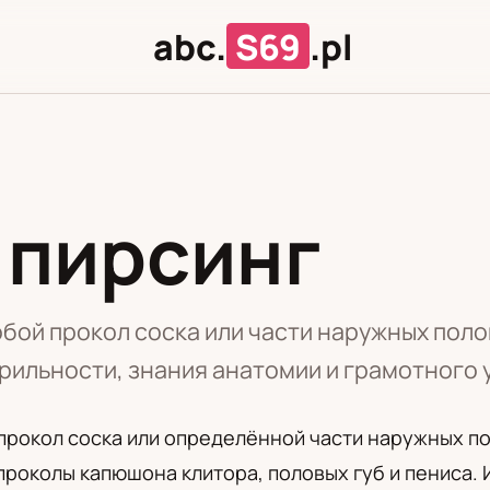
abc.
S69
.pl
 пирсинг
Л
Ц
бой прокол соска или части наружных поло
рильности, знания анатомии и грамотного 
прокол соска или определённой части наружных по
роколы капюшона клитора, половых губ и пениса.