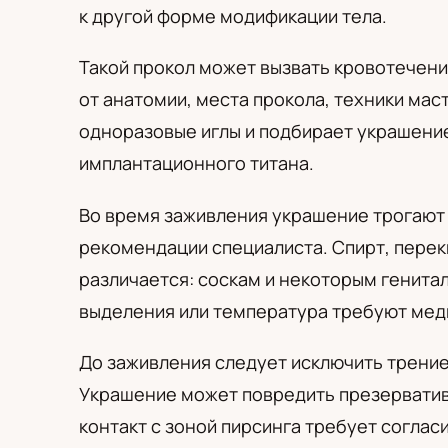
PL
RU
UA
к другой форме модификации тела.
Polski
Русский
Українськ
Такой прокол может вызвать кровотечени
от анатомии, места прокола, техники мас
одноразовые иглы и подбирает украшение
имплантационного титана.
Во время заживления украшение трогают
рекомендации специалиста. Спирт, перек
различается: соскам и некоторым генита
выделения или температура требуют мед
До заживления следует исключить трение
Украшение может повредить презерватив
контакт с зоной пирсинга требует соглас