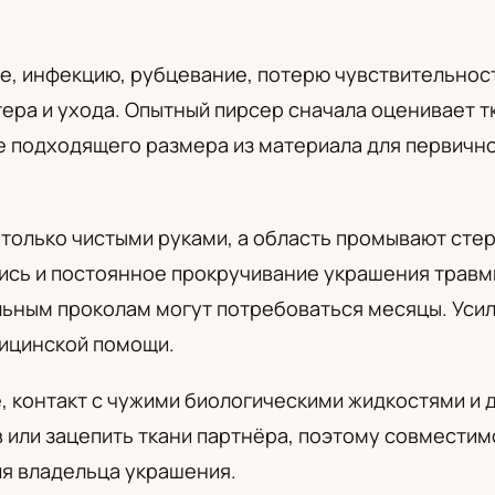
а
е, инфекцию, рубцевание, потерю чувствительност
тера и ухода. Опытный пирсер сначала оценивает т
 подходящего размера из материала для первично
 только чистыми руками, а область промывают ст
ись и постоянное прокручивание украшения травм
льным проколам могут потребоваться месяцы. Уси
ицинской помощи.
, контакт с чужими биологическими жидкостями и 
 или зацепить ткани партнёра, поэтому совмести
ия владельца украшения.