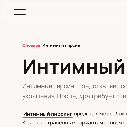
abc.
S69
.pl
Словарь
/
Интимный пирсинг
Интимный
T
А
Б
В
Г
Д
З
И
К
М
Н
О
П
Р
С
Т
У
Ф
Ш
Э
Интимный пирсинг представляет со
украшения. Процедура требует сте
Редакционная политика
Интимный пирсинг
представляет собой 
К распространённым вариантам относят п