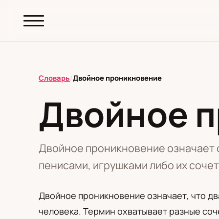
abc.
S69
.pl
Словарь
/
Двойное проникновение
Двойное 
T
А
Б
В
Г
Д
З
И
К
М
Н
О
П
Р
С
Т
У
Ф
Ш
Э
Двойное проникновение означает о
пенисами, игрушками либо их сочет
Редакционная политика
Двойное проникновение означает, что дв
человека. Термин охватывает разные соче