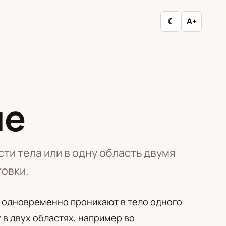
☾
A+
ие
и тела или в одну область двумя
товки.
 одновременно проникают в тело одного
 в двух областях, например во