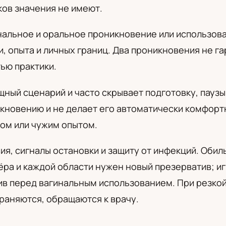
ков значения не имеют.
а
нальное и оральное проникновение или использова
и, опыта и личных границ. Два проникновения не г
ью практики.
щный сценарий и часто скрывает подготовку, пауз
кновению и не делает его автоматически комфорт
ом или чужим опытом.
ия, сигналы остановки и защиту от инфекций. Оби
ёра и каждой области нужен новый презерватив; и
ив перед вагинальным использованием. При резкой
раняются, обращаются к врачу.