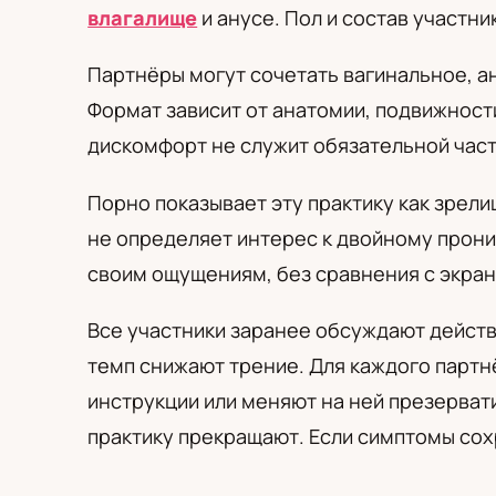
PL
RU
UA
влагалище
и анусе. Пол и состав участни
Polski
Русский
Українськ
Партнёры могут сочетать вагинальное, а
Формат зависит от анатомии, подвижност
дискомфорт не служит обязательной част
Порно показывает эту практику как зрели
не определяет интерес к двойному прони
своим ощущениям, без сравнения с экран
Все участники заранее обсуждают действ
темп снижают трение. Для каждого партн
инструкции или меняют на ней презерват
практику прекращают. Если симптомы сох