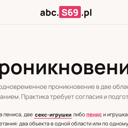
abc.
S69
.pl
проникновен
Л
Ц
дновременное проникновение в две област
анием. Практика требует согласия и подго
а пениса, две
секс-игрушки
либо
пенис
и игрушка
тания: два объекта в одной области или по одному