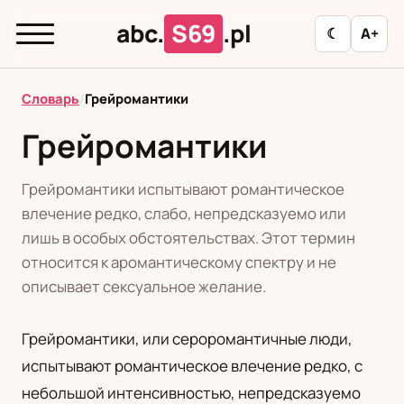
abc.
S69
.pl
☾
A+
abc.
S69
.pl
Словарь
/
Грейромантики
Грейромантики
T
А
Б
В
Г
Д
З
И
К
Грейромантики испытывают романтическое
Л
М
Н
О
П
Р
С
Т
У
влечение редко, слабо, непредсказуемо или
лишь в особых обстоятельствах. Этот термин
Ф
Ц
Ш
Э
относится к аромантическому спектру и не
описывает сексуальное желание.
Редакционная политика
Грейромантики, или сероромантичные люди,
испытывают романтическое влечение редко, с
PL
RU
небольшой интенсивностью, непредсказуемо
Polski
Русский