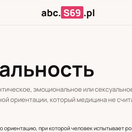
abc.
S69
.pl
альность
Л
Ц
тическое, эмоциональное или сексуальное
ной ориентации, который медицина не счит
ю ориентацию, при которой человек испытывает р