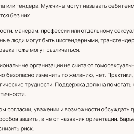
ла или гендера. Мужчины могут называть себя гея
а
тся без них.
сти, манерам, профессии или отдельному сексуал
ные люди могут быть цисгендерными, трансгенде
овека тоже могут различаться.
иональные организации не считают гомосексуаль
но безопасно изменить по желанию, нет. Практик
логические трудности. Поддержка должна помогать 
тичности.
м согласии, уважении и возможности обсуждать гр
пособов защиты, а не от названия ориентации. Бар
снизить риск.