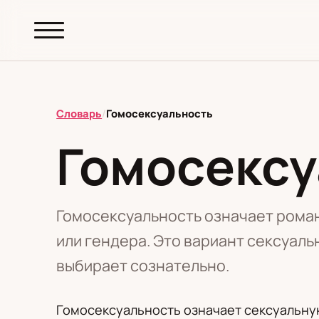
abc.
S69
.pl
Словарь
/
Гомосексуальность
Гомосексу
T
А
Б
В
Г
Д
З
И
К
М
Н
О
П
Р
С
Т
У
Ф
Ш
Э
Гомосексуальность означает роман
или гендера. Это вариант сексуаль
выбирает сознательно.
Редакционная политика
Гомосексуальность означает сексуальну