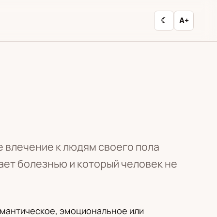
☾
A+
 влечение к людям своего пола
ает болезнью и который человек не
омантическое, эмоциональное или