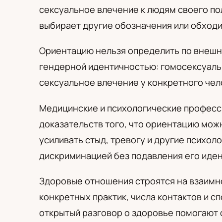
PL
RU
UA
сексуальное влечение к людям своего по
Polski
Русский
Українськ
выбирает другие обозначения или обходи
Ориентацию нельзя определить по внешно
гендерной идентичностью: гомосексуаль
сексуальное влечение у конкретного чел
Медицинские и психологические професс
доказательств того, что ориентацию мож
усиливать стыд, тревогу и другие психо
дискриминацией без подавления его иден
Здоровые отношения строятся на взаимно
конкретных практик, числа контактов и с
открытый разговор о здоровье помогают 