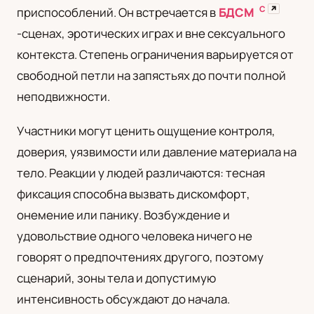
С
↗
приспособлений. Он встречается в
БДСМ
UA
-сценах, эротических играх и вне сексуального
Українська
контекста. Степень ограничения варьируется от
свободной петли на запястьях до почти полной
неподвижности.
Участники могут ценить ощущение контроля,
доверия, уязвимости или давление материала на
тело. Реакции у людей различаются: тесная
фиксация способна вызвать дискомфорт,
онемение или панику. Возбуждение и
удовольствие одного человека ничего не
говорят о предпочтениях другого, поэтому
сценарий, зоны тела и допустимую
интенсивность обсуждают до начала.