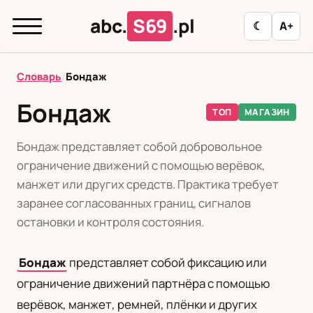
abc.
S69
.pl
☾
A+
abc.
S69
.pl
Словарь
/
Бондаж
Бондаж
ТОП
МАГАЗИН
T
А
Б
В
Г
Д
З
И
К
Бондаж представляет собой добровольное
Л
М
Н
О
П
Р
С
Т
У
ограничение движений с помощью верёвок,
манжет или других средств. Практика требует
Ф
Ц
Ш
Э
заранее согласованных границ, сигналов
остановки и контроля состояния.
Редакционная политика
Бондаж
представляет собой фиксацию или
ограничение движений партнёра с помощью
PL
RU
верёвок, манжет, ремней, плёнки и других
Polski
Русский