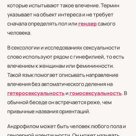
которые испытывают такое влечение. Термин
UA
указывает на объект интереса и не требует
Українська
сначала определять пол или
гендер
самого
человека.
В сексологии и исследованиях сексуальности
слово используют рядом с гинефилией, то есть
влечением к женщинам или фемининности.
Такой язык помогает описывать направление
влечения без автоматического деления на
гетеросексуальность
и
гомосексуальность
. В
обычной беседе он встречается реже, чем
привычные названия ориентаций.
Андрофилом может быть человек любого пола и
гендерной идентичности. Он может называть