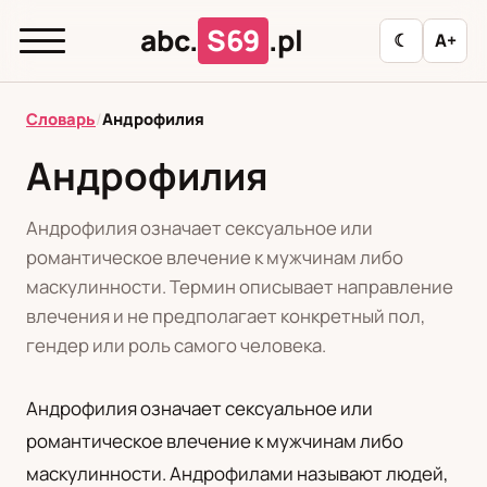
abc.
S69
.pl
☾
A+
abc.
S69
.pl
Словарь
/
Андрофилия
Андрофилия
T
А
Б
В
Г
Д
З
И
К
Андрофилия означает сексуальное или
Л
М
Н
О
П
Р
С
Т
У
романтическое влечение к мужчинам либо
маскулинности. Термин описывает направление
Ф
Ц
Ш
Э
влечения и не предполагает конкретный пол,
гендер или роль самого человека.
Редакционная политика
Андрофилия означает сексуальное или
романтическое влечение к мужчинам либо
PL
RU
маскулинности. Андрофилами называют людей,
Polski
Русский